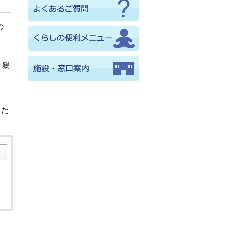
の
り親
るた