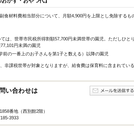
のおかず・おやつ代】
食材料費相当部分について、月額4,900円を上限とし免除するも
ては、世帯市民税所得割額57,700円未満世帯の園児。ただしひと
7,101円未満の園児
学前の一番上のお子さんを第1子と数える）以降の園児
は、非課税世帯が対象となりますが、給食費は保育料に含まれてい
問い合わせは
子1858番地（西別館2階）
85-3933