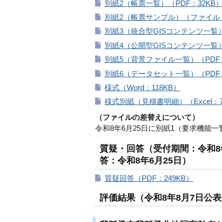
別紙2（帳票一覧）（PDF：32KB
別紙2（帳票サンプル）（ファイル：1
別紙3（統合型GISコンテンツ一覧）（
別紙4（公開型GISコンテンツ一覧）（
別紙5（背景ファイル一覧）（PDF：
別紙6（データセット一覧）（PDF：
様式（Word：118KB）
様式別紙（見積書明細）（Excel：7
（ファイルの差替えについて）
令和8年6月25日に別紙1（要求機能一覧
質疑・回答（受付期間：令和8年
答：令和8年6月25日）
質疑回答（PDF：249KB）
評価結果（令和8年8月7日公