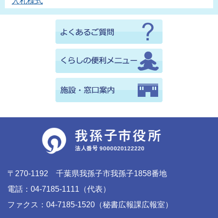
入札様式
〒270-1192 千葉県我孫子市我孫子1858番地
電話：04-7185-1111（代表）
ファクス：04-7185-1520（秘書広報課広報室）