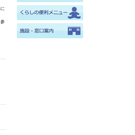
事に
に参