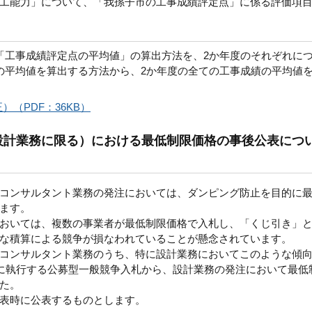
工能力」について、「我孫子市の工事成績評定点」に係る評価項
工事成績評定点の平均値」の算出方法を、2か年度のそれぞれに
の平均値を算出する方法から、2か年度の全ての工事成績の平均値
（PDF：36KB）
設計業務に限る）における最低制限価格の事後公表につ
コンサルタント業務の発注においては、ダンピング防止を目的に
ます。
おいては、複数の事業者が最低制限価格で入札し、「くじ引き」
な積算による競争が損なわれていることが懸念されています。
コンサルタント業務のうち、特に設計業務においてこのような傾
降に執行する公募型一般競争入札から、設計業務の発注において最低
た。
表時に公表するものとします。