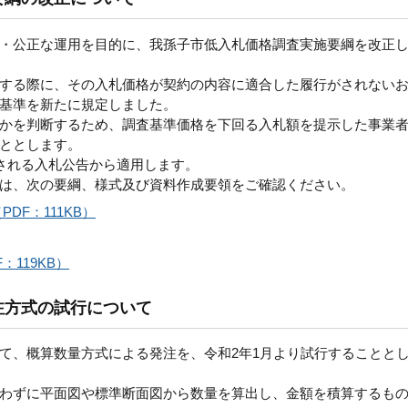
・公正な運用を目的に、我孫子市低入札価格調査実施要綱を改正
する際に、その入札価格が契約の内容に適合した履行がされない
基準を新たに規定しました。
かを判断するため、調査基準価格を下回る入札額を提示した事業
ととします。
される入札公告から適用します。
は、次の要綱、様式及び資料作成要領をご確認ください。
F：111KB）
119KB）
注方式の試行について
、概算数量方式による発注を、令和2年1月より試行することと
わずに平面図や標準断面図から数量を算出し、金額を積算するも