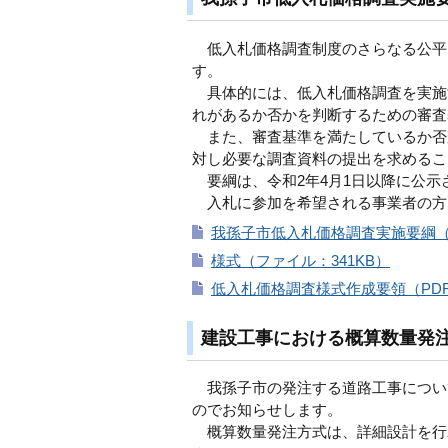
低入札価格調査制度のさらなる公平
す。
具体的には、低入札価格調査を実施
れがあるか否かを判断するための審査
また、審査基準を満たしているか否
対し必要な調査資料の提出を求めるこ
要綱は、令和2年4月1日以降に公示
入札に参加を希望される事業者の方
我孫子市低入札価格調査実施要綱（PD
様式（ファイル：341KB）
低入札価格調査様式作成要領（PDF：
建設工事における概算数量発
我孫子市の発注する道路工事について
のでお知らせします。
概算数量発注方式は、詳細設計を行