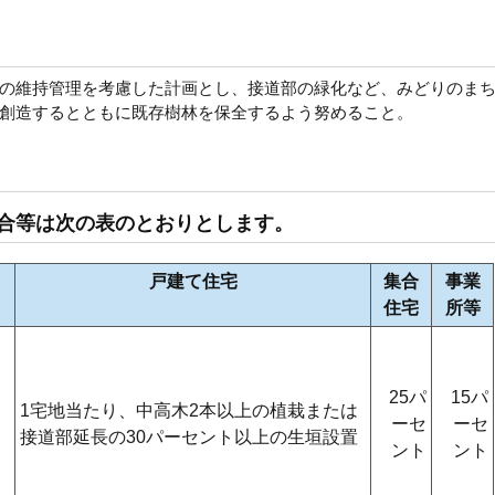
の維持管理を考慮した計画とし、接道部の緑化など、みどりのま
創造するとともに既存樹林を保全するよう努めること。
る割合等は次の表のとおりとします。
戸建て住宅
集合
事業
住宅
所等
25パ
15パ
1宅地当たり、中高木2本以上の植栽または
ーセ
ーセ
接道部延長の30パーセント以上の生垣設置
ント
ント