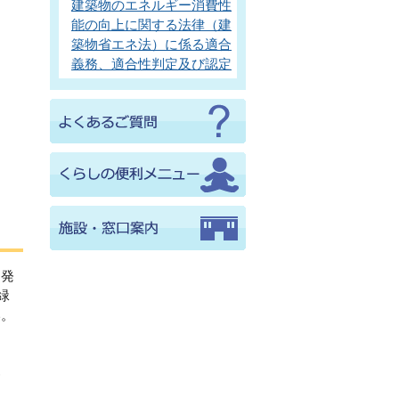
建築物のエネルギー消費性
能の向上に関する法律（建
築物省エネ法）に係る適合
義務、適合性判定及び認定
開発
緑
い。
、