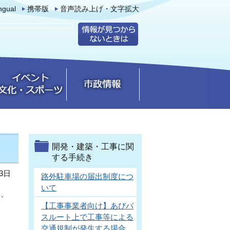
ingual
携帯版
音声読み上げ・文字拡大
開発・建築・工事に関
する手続き
3日
路外駐車場の届出制度につ
いて
為、
【工事事業者向け】あびバ
スルート上で工事等による
交通規制が発生する場合