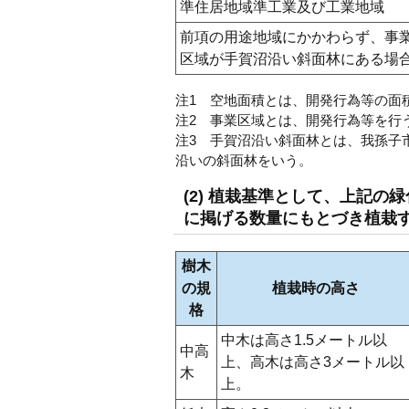
準住居地域準工業及び工業地域
前項の用途地域にかかわらず、事
区域が手賀沼沿い斜面林にある場
注1 空地面積とは、開発行為等の面
注2 事業区域とは、開発行為等を行
注3 手賀沼沿い斜面林とは、我孫子
沿いの斜面林をいう。
(2) 植栽基準として、上記
に掲げる数量にもとづき植栽
樹木
の規
植栽時の高さ
格
中木は高さ1.5メートル以
中高
上、高木は高さ3メートル以
木
上。