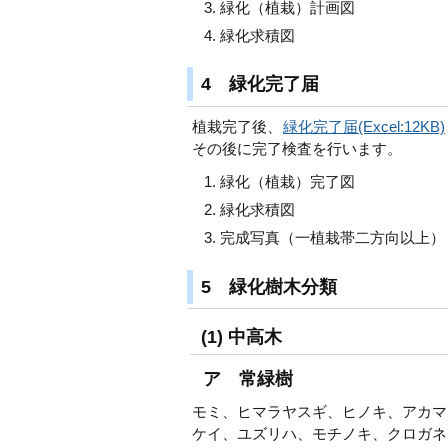
緑化（植栽）計画図
緑化求積図
4 緑化完了届
植栽完了後、
緑化完了届(Excel:12KB)
その後に完了検査を行います。
緑化（植栽）完了図
緑化求積図
完成写真（一植栽帯二方向以上）
5 緑化樹木分類
(1) 中高木
ア 常緑樹
モミ、ヒマラヤスギ、ヒノキ、アカマ
ケイ、ユズリハ、モチノキ、クロガネ