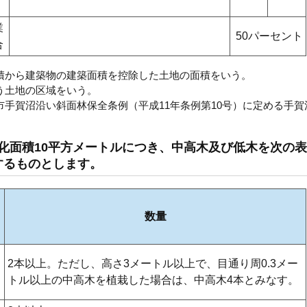
業
50パーセント
合
積から建築物の建築面積を控除した土地の面積をいう。
う土地の区域をいう。
市手賀沼沿い斜面林保全条例（平成11年条例第10号）に定める手賀
の緑化面積10平方メートルにつき、中高木及び低木を次の表
するものとします。
数量
2本以上。ただし、高さ3メートル以上で、目通り周0.3メー
トル以上の中高木を植栽した場合は、中高木4本とみなす。