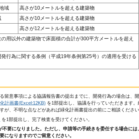
地域
高さが10メートルを超える建築物
域
高さが10メートルを超える建築物
高さが12メートルを超える建築物
住の用以外の建築物で床面積の合計が300平方メートルを超え
発行為に関する条例（平成19年条例第25号）の適用を受ける
る留意事項による協議報告書の提出までに、開発行為の場合は、
化計画書(Excel:12KB)
を1部提出し、協議を行っていただきます。
すが、不明な点などがあれば緑化計画書提出の前にご相談くださ
)
を1部提出し、完了検査を受けてください。
印が不要になりました。ただし、申請等の手続きを委任する場合には
要になりますのでご留意ください。