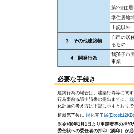
第2種住居
準住居地
上記以外
自己の居
3 その他建築物
るもの
我孫子市開
4 開発行為
事業
必要な手続き
建築行為の場合は、建築行為等に関す
行為事前協議申請書の提出までに、
緑
化計画の考え方は下記に示すとおりで
植栽完了後に
緑化完了届(Excel:12KB
※令和6年1月1日より申請者等の押
委任状への委任者の押印（認印）が必