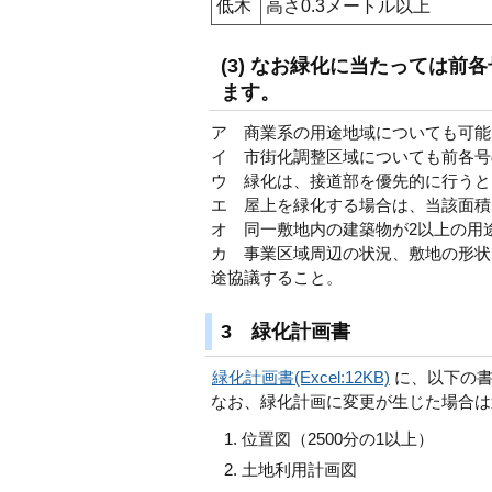
低木
高さ0.3メートル以上
(3) なお緑化に当たっては
ます。
ア 商業系の用途地域についても可能
イ 市街化調整区域についても前各号
ウ 緑化は、接道部を優先的に行うと
エ 屋上を緑化する場合は、当該面積
オ 同一敷地内の建築物が2以上の用
カ 事業区域周辺の状況、敷地の形状
途協議すること。
3 緑化計画書
緑化計画書(Excel:12KB)
に、以下の書
なお、緑化計画に変更が生じた場合は
位置図（2500分の1以上）
土地利用計画図