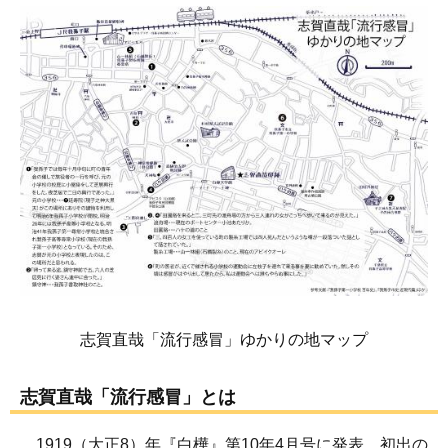
志賀直哉「流行感冒」ゆかりの地マップ
志賀直哉「流行感冒」とは
1919（大正8）年『白樺』第10年4月号に発表。初出の