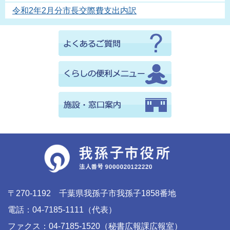
令和2年2月分市長交際費支出内訳
〒270-1192 千葉県我孫子市我孫子1858番地
電話：04-7185-1111（代表）
ファクス：04-7185-1520（秘書広報課広報室）