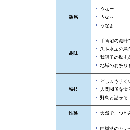
うなー
語尾
うな～
うなぁ
手賀沼の湖畔
魚や水辺の鳥
趣味
我孫子の歴史
地域のお祭り
どじょうすく
特技
人間関係を滑
野鳥と話せる
性格
天然で、つか
白樺派のカレ