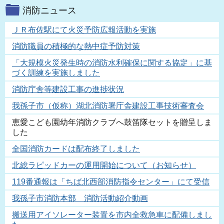
消防ニュース
ＪＲ布佐駅にて火災予防広報活動を実施
消防職員の積極的な熱中症予防対策
「大規模火災発生時の消防水利確保に関する協定」に基
づく訓練を実施しました
消防庁舎等建設工事の進捗状況
我孫子市（仮称）湖北消防署庁舎建設工事技術審査会
恵愛こども園幼年消防クラブへ鼓笛隊セットを贈呈しま
した
全国消防カードは配布終了しました
北総ラピッドカーの運用開始について（お知らせ）
119番通報は「ちば北西部消防指令センター」にて受信
我孫子市消防本部 消防活動紹介動画
搬送用アイソレーター装置を市内全救急車に配備しまし