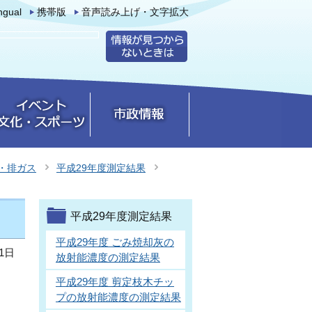
ingual
携帯版
音声読み上げ・文字拡大
・排ガス
平成29年度測定結果
平成29年度測定結果
平成29年度 ごみ焼却灰の
1日
放射能濃度の測定結果
平成29年度 剪定枝木チッ
プの放射能濃度の測定結果