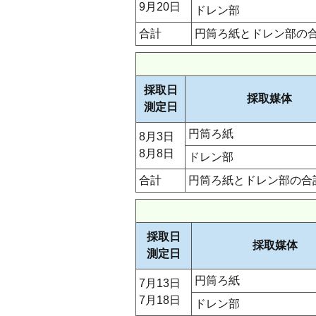
9月20日
ドレン部
合計
円筒ろ紙とドレン部の
採取日
採取媒体
測定日
円筒ろ紙
8月3日
8月8日
ドレン部
合計
円筒ろ紙とドレン部の合
採取日
採取媒体
測定日
円筒ろ紙
7月13日
7月18日
ドレン部