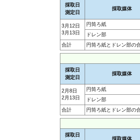
採取日
採取媒体
測定日
円筒ろ紙
3月12日
3月13日
ドレン部
合計
円筒ろ紙とドレン部の
採取日
採取媒体
測定日
円筒ろ紙
2月8日
2月13日
ドレン部
合計
円筒ろ紙とドレン部の
採取日
採取媒体