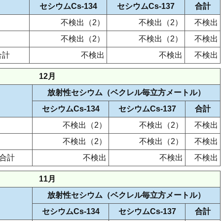
セシウムCs-134
セシウムCs-137
合計
不検出（2）
不検出（2）
不検出
不検出（2）
不検出（2）
不検出
合計
不検出
不検出
不検出
12月
放射性セシウム（ベクレル毎立方メートル）
セシウムCs-134
セシウムCs-137
合計
不検出（2）
不検出（2）
不検出
不検出（2）
不検出（2）
不検出
合計
不検出
不検出
不検出
11月
放射性セシウム（ベクレル毎立方メートル）
セシウムCs-134
セシウムCs-137
合計