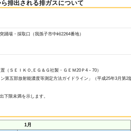
から排出される排ガスについて
突踊場・採取口（我孫子市中峠2264番地）
（ＳＥＩＫＯ,ＥＧ＆Ｇ社製・ＧＥＭ20Ｐ4－70）
ン第五部放射能濃度等測定方法ガイドライン」（平成25年3月第2
出下限未満を示します。
1月