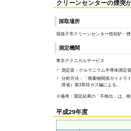
クリーンセンターの煙突
採取場所
我孫子市クリーンセンター焼却炉・煙
測定機関
東京テクニカルサービス
測定器：ゲルマニウム半導体測定装置
分析方法：「廃棄物関係ガイドライ
境省）第3章排ガス編による。
※備考：測定結果の「不検出」は、検
平成29年度