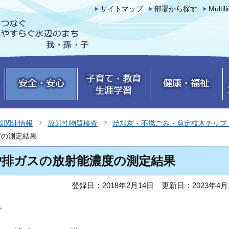
サイトマップ
部署から探す
Multil
線関連情報
放射性物質検査
焼却灰・不燃ごみ・剪定枝木チップ
度の測定結果
炉排ガスの放射能濃度の測定結果
登録日：2018年2月14日
更新日：2023年4月
。