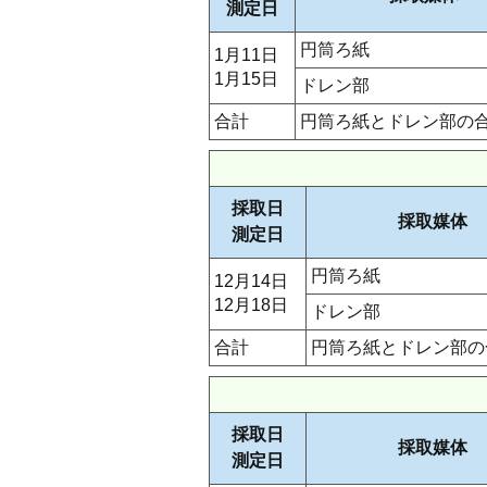
測定日
円筒ろ紙
1月11日
1月15日
ドレン部
合計
円筒ろ紙とドレン部の
採取日
採取媒体
測定日
円筒ろ紙
12月14日
12月18日
ドレン部
合計
円筒ろ紙とドレン部の
採取日
採取媒体
測定日