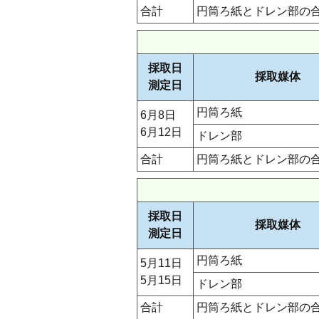
合計
円筒ろ紙とドレン部の
採取日
採取媒体
測定日
円筒ろ紙
6月8日
6月12日
ドレン部
合計
円筒ろ紙とドレン部の
採取日
採取媒体
測定日
円筒ろ紙
5月11日
5月15日
ドレン部
合計
円筒ろ紙とドレン部の