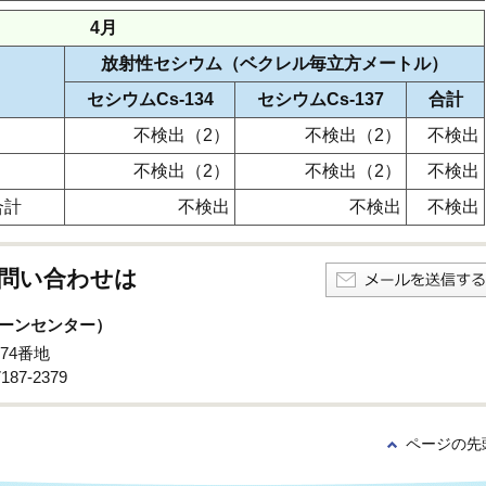
4月
放射性セシウム（ベクレル毎立方メートル）
セシウムCs-134
セシウムCs-137
合計
不検出（2）
不検出（2）
不検出
不検出（2）
不検出（2）
不検出
合計
不検出
不検出
不検出
問い合わせは
ーンセンター）
74番地
87-2379
ページの先