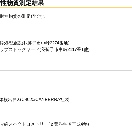
性物質測定結果
射性物質の測定値です。
処理施設(我孫子市中峠2274番地)
プストックヤード(我孫子市中峠2117番1他)
器:GC4020/CANBERRA社製
マ線スペクトロメトリ―(文部科学省平成4年)