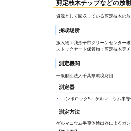
剪定枝木チップなどの放射
資源として回収している剪定枝木の放
採取場所
搬入物：我孫子市クリーンセンター破砕
ストックヤード保管物：剪定枝木等チッ
測定機関
一般財団法人千葉県環境財団
測定器
コンポロックS：ゲルマニウム半導体検出
測定方法
ゲルマニウム半導体検出器によるガン