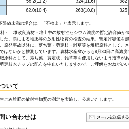
58.2(11.2)
324(11.6)
382
62.0(10.4)
263(10.8)
325
出下限値未満の場合は、「不検出」と表示します。
肥料・土壌改良資材・培土中の放射性セシウム濃度の暫定許容値が40
した。県による堆肥等の放射性物質の検査の結果、暫定許容値を
、原発事故以降に、落ち葉・剪定枝・雑草等を堆肥原料として、
ではないかと推測しています。農林水産省からも8月30日に高濃度
肥原料として、落ち葉、剪定枝、雑草等を使用しないよう指導が
剪定枝木チップの配布を中止いたしますので、ご理解をおねがい
について
生ごみ堆肥の放射性物質の測定を実施し、公表いたします。
問い合わせは