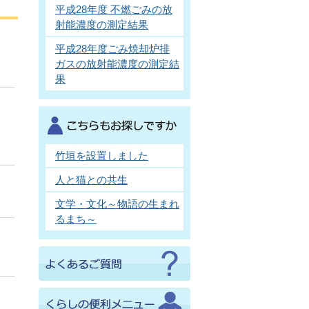
平成28年度 不燃ごみの放
射能濃度の測定結果
平成28年度ごみ焼却炉排
ガスの放射能濃度の測定結
果
竹垣を設置しました
人と猫との共生
文学・文化～物語の生まれ
るまち～