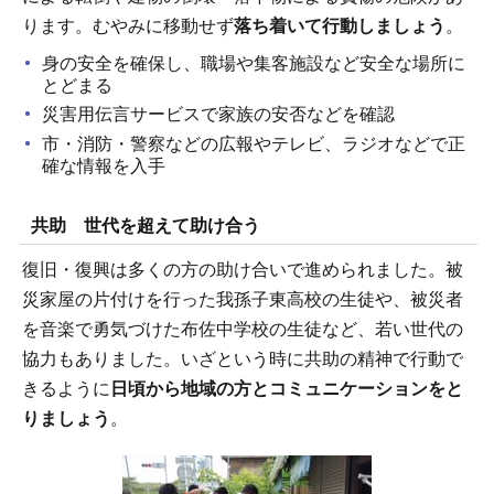
ります。むやみに移動せず
落ち着いて行動しましょう
。
身の安全を確保し、職場や集客施設など安全な場所に
とどまる
災害用伝言サービスで家族の安否などを確認
市・消防・警察などの広報やテレビ、ラジオなどで正
確な情報を入手
共助 世代を超えて助け合う
復旧・復興は多くの方の助け合いで進められました。被
災家屋の片付けを行った我孫子東高校の生徒や、被災者
を音楽で勇気づけた布佐中学校の生徒など、若い世代の
協力もありました。いざという時に共助の精神で行動で
きるように
日頃から地域の方とコミュニケーションをと
りましょう
。