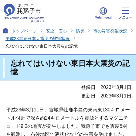
メニュー
Multilingual
トップページ
安全・安心
防災
市の災害発生状況
平成23年東日本大震災の被害状況
忘れてはいけない東日本大震災の記憶
忘れてはいけない東日本大震災の記
憶
登録日：2023年3月1日
更新日：2023年3月1日
平成23年3月11日、宮城県牡鹿半島の東南東130キロメー
トル付近で深さ約24キロメートルを震源とするマグニチ
ュード9.0の地震が発生しました。我孫子市でも震度5弱
を観測し、布佐地区で液状化などの被害を受けました。