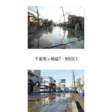
千葉竜ヶ崎線7・8街区1