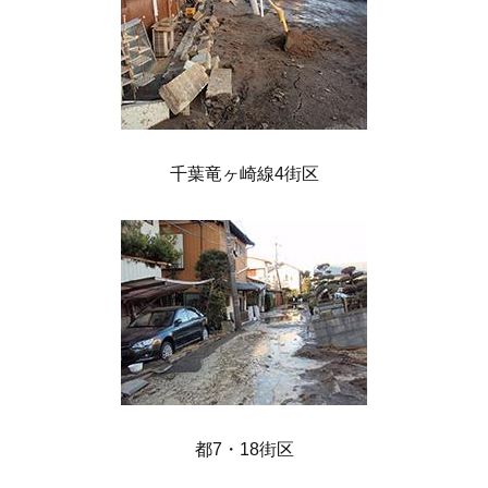
千葉竜ヶ崎線4街区
都7・18街区