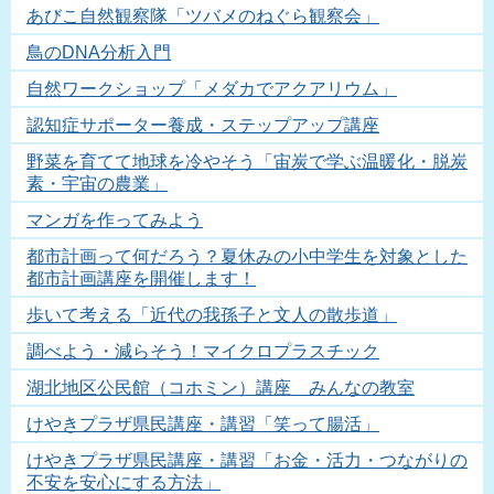
あびこ自然観察隊「ツバメのねぐら観察会」
鳥のDNA分析入門
自然ワークショップ「メダカでアクアリウム」
認知症サポーター養成・ステップアップ講座
野菜を育てて地球を冷やそう「宙炭で学ぶ温暖化・脱炭
素・宇宙の農業」
マンガを作ってみよう
都市計画って何だろう？夏休みの小中学生を対象とした
都市計画講座を開催します！
歩いて考える「近代の我孫子と文人の散歩道」
調べよう・減らそう！マイクロプラスチック
湖北地区公民館（コホミン）講座 みんなの教室
けやきプラザ県民講座・講習「笑って腸活」
けやきプラザ県民講座・講習「お金・活力・つながりの
不安を安心にする方法」