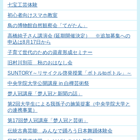
七宝工芸体験
初心者向けスマホ教室
鳥の博物館自然観察会「てがたん」
高橋純子さん講演会 (延期開催決定） ※追加募集への
申込は8月17日から
子育て世代のための資産形成セミナー
旧村川別荘 秋のおはなし会
SUNTORY～リサイクル啓発授業「ボトルtoボトル」～
中央学院大学公開講座 in 白樺芸術祭
楚人冠講座「楚人冠と新聞の話」
第2回大学生による我孫子の施策提案（中央学院大学と
の連携事業）
第17回楚人冠講座「楚人冠と芸術」
伝統古典芸能 みんなで踊ろう日本舞踊体験会