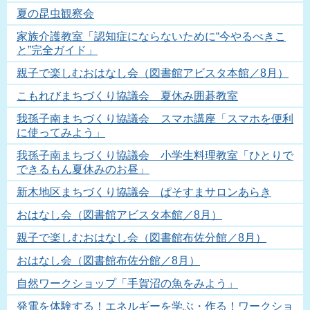
夏の昆虫観察会
家族介護教室「認知症にならないために“今やるべきこ
と”完全ガイド」
親子で楽しむおはなし会（図書館アビスタ本館／8月）
こもれびまちづくり協議会 夏休み囲碁教室
我孫子南まちづくり協議会 スマホ講座「スマホを便利
に使ってみよう」
我孫子南まちづくり協議会 小学生料理教室「ひとりで
できるもん夏休みのお昼」
新木地区まちづくり協議会 ぱそすまサロンあらき
おはなし会（図書館アビスタ本館／8月）
親子で楽しむおはなし会（図書館布佐分館／8月）
おはなし会（図書館布佐分館／8月）
自然ワークショップ「手賀沼の魚をみよう」
発電を体験する！エネルギーを学ぶ・作る！ワークショ