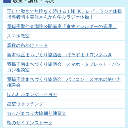
教室・講座・講演
正しい動きで無理なく続ける！NHKテレビ・ラジオ体操
指導者岡本美佳さんから学ぶラジオ体操！
我孫子聖仁会病院公開講座「食物アレルギーの管理」
スマホ教室
算数の糸かけアート
新木地区まちづくり協議会 ぱそすまサロンあらき
我孫子南まちづくり協議会 スマホ・タブレット・パソ
コン相談室
我孫子北まちづくり協議会 パソコン・スマホの使い方
相談会
ほんわかエンジョイヨガ
星空ウオッチング
カッパまつり大輪踊り練習会
鳥のサイエンストーク