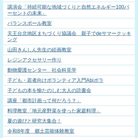
講演会「持続可能な地域づくりと自然エネルギー100パ
ーセントの未来」
バランスボール教室
天王台北地区まちづくり協議会 親子でdeサマークッキ
ング
山田きんしん先生の絵画教室
レジンアクセサリー作り
動物愛護センター 社会科見学
子ども・若者向けボランティア入門Abiボラ
子どもの本を愉たのしむ大人の読書会
講座「都市計画って何だろう？」
料理教室「地元産野菜を使った家庭料理」
夏の遊びと研究大集合！
令和8年度 郷土芸能体験教室