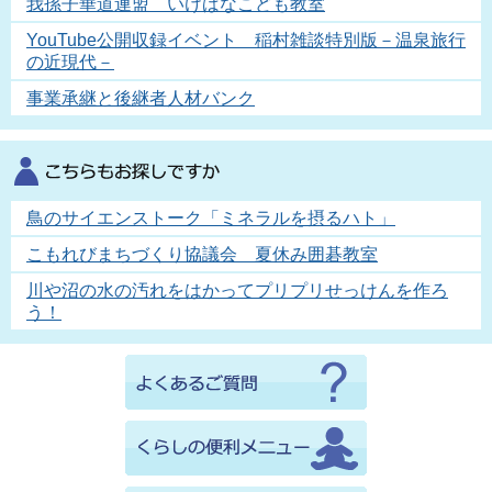
我孫子華道連盟 いけばなこども教室
YouTube公開収録イベント 稲村雑談特別版－温泉旅行
の近現代－
事業承継と後継者人材バンク
鳥のサイエンストーク「ミネラルを摂るハト」
こもれびまちづくり協議会 夏休み囲碁教室
川や沼の水の汚れをはかってプリプリせっけんを作ろ
う！