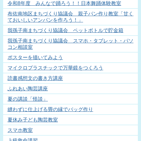
令和8年度 みんなで踊ろう！！日本舞踊体験教室
布佐南地区まちづくり協議会 親子パン作り教室「甘く
ておいしいアンパンを作ろう！」
我孫子南まちづくり協議会 ペットボトルで貯金箱
我孫子南まちづくり協議会 スマホ・タブレット・パソ
コン相談室
ポスターを描いてみよう
マイクロプラスチックで万華鏡をつくろう
読書感想文の書き方講座
ふれあい陶芸講座
夏の講談「怪談」
縫わずに仕上げる畳の縁でバッグ作り
夏休み子ども陶芸教室
スマホ教室
上級救命講習