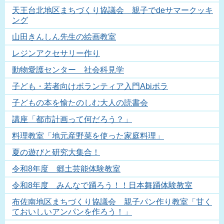
天王台北地区まちづくり協議会 親子でdeサマークッキ
ング
山田きんしん先生の絵画教室
レジンアクセサリー作り
動物愛護センター 社会科見学
子ども・若者向けボランティア入門Abiボラ
子どもの本を愉たのしむ大人の読書会
講座「都市計画って何だろう？」
料理教室「地元産野菜を使った家庭料理」
夏の遊びと研究大集合！
令和8年度 郷土芸能体験教室
令和8年度 みんなで踊ろう！！日本舞踊体験教室
布佐南地区まちづくり協議会 親子パン作り教室「甘く
ておいしいアンパンを作ろう！」