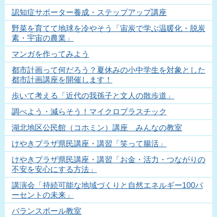
認知症サポーター養成・ステップアップ講座
野菜を育てて地球を冷やそう「宙炭で学ぶ温暖化・脱炭
素・宇宙の農業」
マンガを作ってみよう
都市計画って何だろう？夏休みの小中学生を対象とした
都市計画講座を開催します！
歩いて考える「近代の我孫子と文人の散歩道」
調べよう・減らそう！マイクロプラスチック
湖北地区公民館（コホミン）講座 みんなの教室
けやきプラザ県民講座・講習「笑って腸活」
けやきプラザ県民講座・講習「お金・活力・つながりの
不安を安心にする方法」
講演会「持続可能な地域づくりと自然エネルギー100パ
ーセントの未来」
バランスボール教室