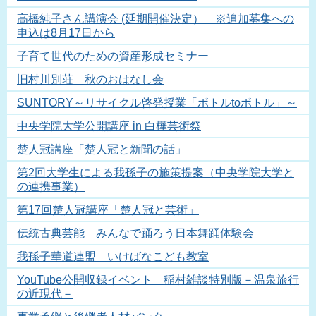
高橋純子さん講演会 (延期開催決定） ※追加募集への
申込は8月17日から
子育て世代のための資産形成セミナー
旧村川別荘 秋のおはなし会
SUNTORY～リサイクル啓発授業「ボトルtoボトル」～
中央学院大学公開講座 in 白樺芸術祭
楚人冠講座「楚人冠と新聞の話」
第2回大学生による我孫子の施策提案（中央学院大学と
の連携事業）
第17回楚人冠講座「楚人冠と芸術」
伝統古典芸能 みんなで踊ろう日本舞踊体験会
我孫子華道連盟 いけばなこども教室
YouTube公開収録イベント 稲村雑談特別版－温泉旅行
の近現代－