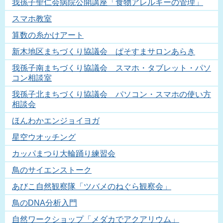
我孫子聖仁会病院公開講座「食物アレルギーの管理」
スマホ教室
算数の糸かけアート
新木地区まちづくり協議会 ぱそすまサロンあらき
我孫子南まちづくり協議会 スマホ・タブレット・パソ
コン相談室
我孫子北まちづくり協議会 パソコン・スマホの使い方
相談会
ほんわかエンジョイヨガ
星空ウオッチング
カッパまつり大輪踊り練習会
鳥のサイエンストーク
あびこ自然観察隊「ツバメのねぐら観察会」
鳥のDNA分析入門
自然ワークショップ「メダカでアクアリウム」