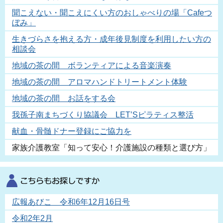
聞こえない・聞こえにくい方のおしゃべりの場「Cafeつ
ぼみ」
生きづらさを抱える方・成年後見制度を利用したい方の
相談会
地域の茶の間 ボランティアによる音楽演奏
地域の茶の間 アロマハンドトリートメント体験
地域の茶の間 お話をする会
我孫子南まちづくり協議会 LET’Sピラティス整活
献血・骨髄ドナー登録にご協力を
家族介護教室「知って安心！介護施設の種類と選び方」
広報あびこ 令和6年12月16日号
令和2年2月