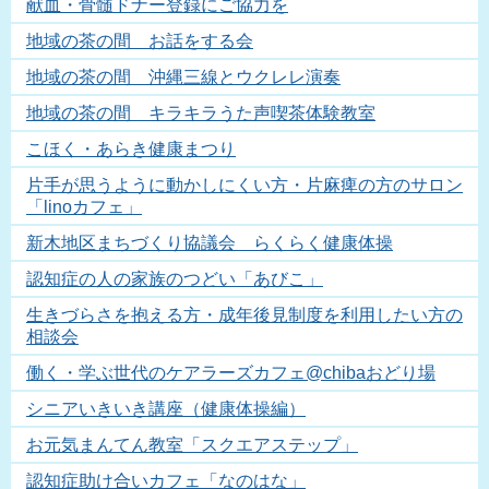
献血・骨髄ドナー登録にご協力を
地域の茶の間 お話をする会
地域の茶の間 沖縄三線とウクレレ演奏
地域の茶の間 キラキラうた声喫茶体験教室
こほく・あらき健康まつり
片手が思うように動かしにくい方・片麻痺の方のサロン
「linoカフェ」
新木地区まちづくり協議会 らくらく健康体操
認知症の人の家族のつどい「あびこ」
生きづらさを抱える方・成年後見制度を利用したい方の
相談会
働く・学ぶ世代のケアラーズカフェ@chibaおどり場
シニアいきいき講座（健康体操編）
お元気まんてん教室「スクエアステップ」
認知症助け合いカフェ「なのはな」