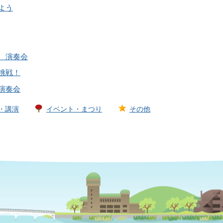
よう
 演奏会
挑戦！
演奏会
・講演
イベント・まつり
その他