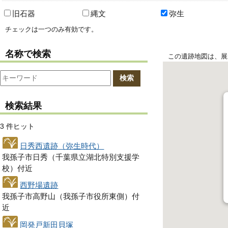
旧石器
縄文
弥生
チェックは一つのみ有効です。
名称で検索
この遺跡地図は、展
検索
検索結果
3 件ヒット
日秀西遺跡（弥生時代）
我孫子市日秀（千葉県立湖北特別支援学
校）付近
西野場遺跡
我孫子市高野山（我孫子市役所東側）付
近
岡発戸新田貝塚