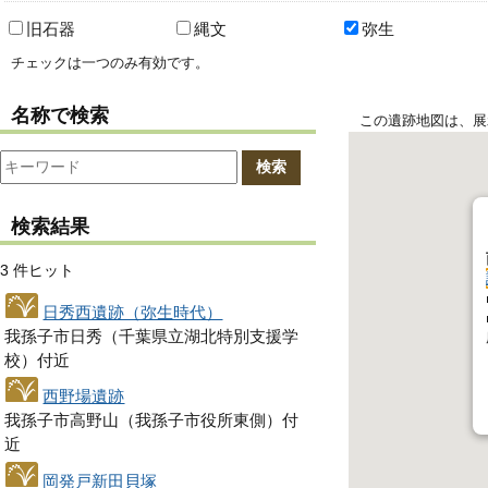
旧石器
縄文
弥生
チェックは一つのみ有効です。
名称で検索
この遺跡地図は、展
検索
検索結果
3 件ヒット
日秀西遺跡（弥生時代）
我孫子市日秀（千葉県立湖北特別支援学
校）付近
西野場遺跡
我孫子市高野山（我孫子市役所東側）付
近
岡発戸新田貝塚