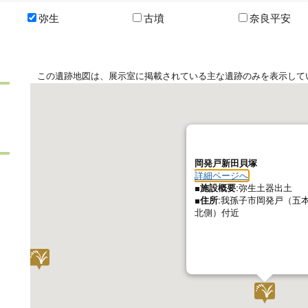
弥生
古墳
奈良平安
この遺跡地図は、展示室に掲載されている主な遺跡のみを表示して
岡発戸新田貝塚
詳細ページへ
■施設概要:
弥生土器出土
■住所:
我孫子市岡発戸（五
北側）付近