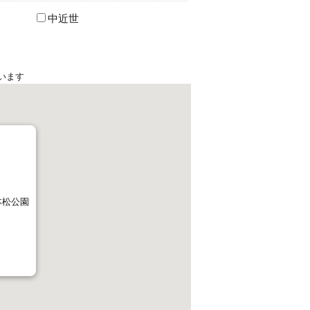
中近世
います
本松公園