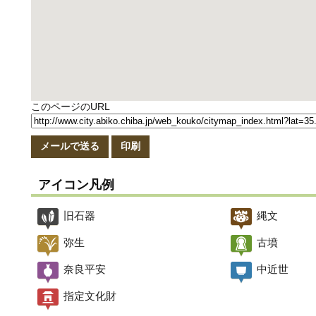
このページのURL
メールで送る
印刷
アイコン凡例
旧石器
縄文
弥生
古墳
奈良平安
中近世
指定文化財