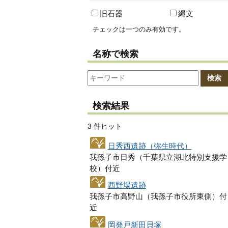
旧石器
縄文
チェックは一つのみ有効です。
名称で検索
検索
検索結果
3 件ヒット
日秀西遺跡（弥生時代）
我孫子市日秀（千葉県立湖北特別支援学
校）付近
西野場遺跡
我孫子市高野山（我孫子市役所東側）付
近
岡発戸新田貝塚