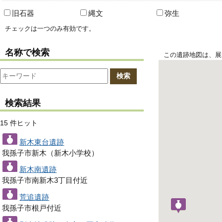
旧石器
縄文
弥生
チェックは一つのみ有効です。
名称で検索
この遺跡地図は、展
検索
検索結果
15 件ヒット
新木東台遺跡
我孫子市新木（新木小学校）
新木南遺跡
我孫子市南新木3丁目付近
荒追遺跡
我孫子市根戸付近