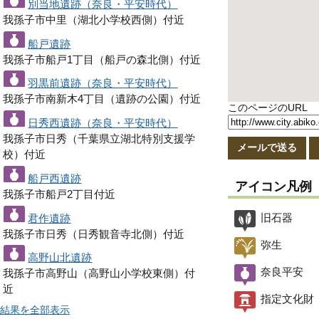
別当地遺跡（奈良・平安時代）
我孫子市中里（湖北小学校西側）付近
船戸遺跡
我孫子市船戸1丁目（船戸の森北側）付近
羽黒前遺跡（奈良・平安時代）
我孫子市南新木4丁目（遺跡の公園）付近
このページのURL
日秀西遺跡（奈良・平安時代）
我孫子市日秀（千葉県立湖北特別支援学
メールで送る
校）付近
船戸西遺跡
アイコン凡例
我孫子市船戸2丁目付近
旧石器
君作遺跡
我孫子市日秀（日秀観音寺北側）付近
弥生
高野山北遺跡
奈良平安
我孫子市高野山（高野山小学校東側）付
近
指定文化財
結果を全部表示