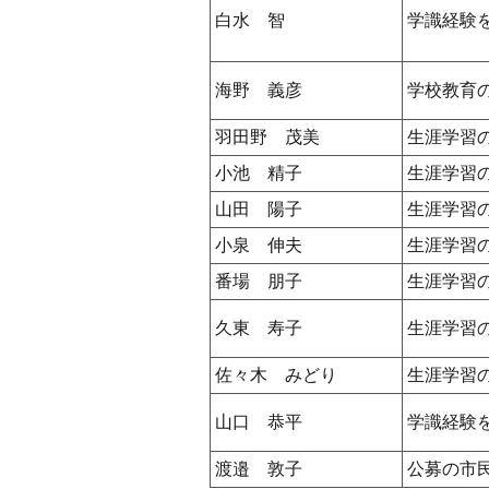
白水 智
学識経験
海野 義彦
学校教育
羽田野 茂美
生涯学習
小池 精子
生涯学習
山田 陽子
生涯学習
小泉 伸夫
生涯学習
番場 朋子
生涯学習
久東 寿子
生涯学習
佐々木 みどり
生涯学習
山口 恭平
学識経験
渡邉 敦子
公募の市