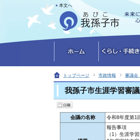
本文へ
トップページ
市政情報
審議会
我孫子市生涯学習審議
会議の名称
令和8年度第1
報告事項
（1）生涯学