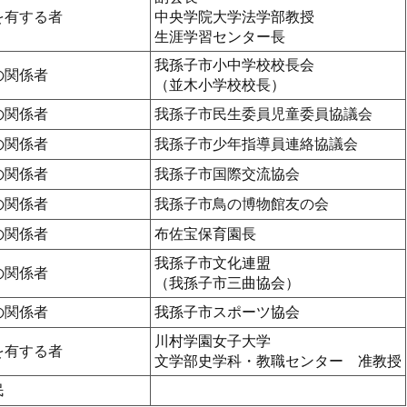
を有する者
中央学院大学法学部教授
生涯学習センター長
我孫子市小中学校校長会
の関係者
（並木小学校校長）
の関係者
我孫子市民生委員児童委員協議会
の関係者
我孫子市少年指導員連絡協議会
の関係者
我孫子市国際交流協会
の関係者
我孫子市鳥の博物館友の会
の関係者
布佐宝保育園長
我孫子市文化連盟
の関係者
（我孫子市三曲協会）
の関係者
我孫子市スポーツ協会
川村学園女子大学
を有する者
文学部史学科・教職センター 准教授
民