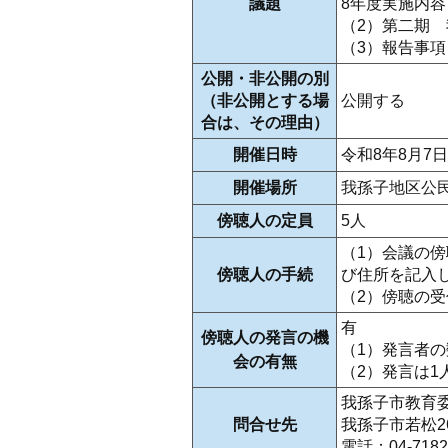
議題
8年度実施内容
（2）第二期
（3）報告事項
公開・非公開の別
（非公開とする場
公開する
合は、その理由）
開催日時
令和8年8月7
開催場所
我孫子地区公
傍聴人の定員
5人
（1）会議の
傍聴人の手続
び住所を記入
（2）傍聴の
有
傍聴人の発言の機
（1）発言者の
会の有無
（2）発言は1
我孫子市教育委
問合せ先
我孫子市若松2
電話：04-7182