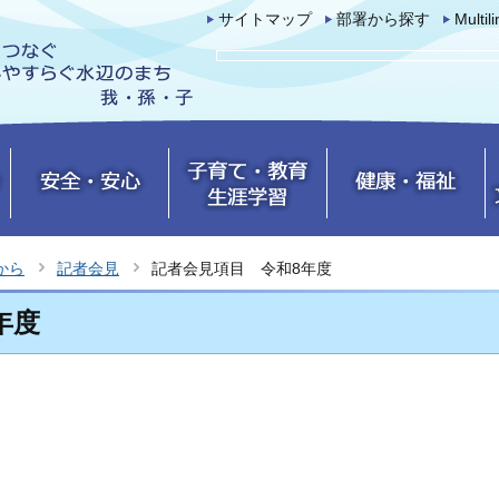
サイトマップ
部署から探す
Multil
から
記者会見
記者会見項目 令和8年度
年度