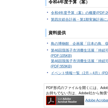
令和4年度予算（案）
令和4年度予算（案）の概要(PDF:20
第四次総合計画・第1期実施計画におけ
資料提供
鳥の博物館 企画展「日本の鳥 収蔵標
第46回我孫子市消費生活展「持続
(PDF:105KB)
第46回我孫子市消費生活展「持続
(PDF:959KB)
イベント情報一覧（2月～4月）(PDF:
PDF形式のファイルを開くには、Adobe Ac
お持ちでない方は、Adobe社から無
Adobe Acr