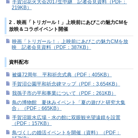
手賀沼花火大会2017生中継 記者会見資料（PDF：
219KB）
2．映画「トリガール！」上映前にあびこの魅力CMを
放映＆コラボイベント開催
映画「トリガール！」上映前にあびこの魅力CMを放
映 記者会見資料（PDF：387KB）
資料配布
被爆72周年 平和祈念式典（PDF：405KB）
手賀沼公園平和祈念碑マップ（PDF：3,654KB）
我孫子市の平和事業について（PDF：261KB）
鳥の博物館 夏休みイベント「夏の遊びと研究大集
合」（PDF：665KB）
手賀沼親水広場・水の館に双眼観光望遠鏡を設置
（PDF：157KB）
鳥づくしの婚活イベントを開催（資料）（PDF：