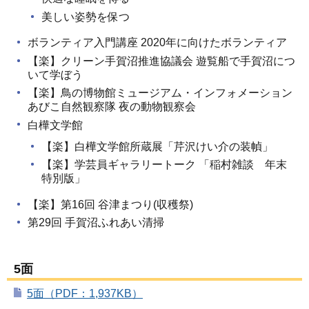
美しい姿勢を保つ
ボランティア入門講座 2020年に向けたボランティア
【楽】クリーン手賀沼推進協議会 遊覧船で手賀沼につ
いて学ぼう
【楽】鳥の博物館ミュージアム・インフォメーション
あびこ自然観察隊 夜の動物観察会
白樺文学館
【楽】白樺文学館所蔵展「芹沢けい介の装幀」
【楽】学芸員ギャラリートーク 「稲村雑談 年末
特別版」
【楽】第16回 谷津まつり(収穫祭)
第29回 手賀沼ふれあい清掃
5面
5面（PDF：1,937KB）