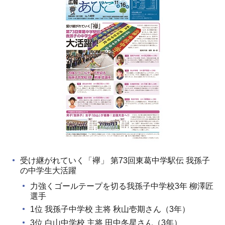
受け継がれていく「襷」 第73回東葛中学駅伝 我孫子
の中学生大活躍
力強くゴールテープを切る我孫子中学校3年 柳澤匠
選手
1位 我孫子中学校 主将 秋山壱期さん（3年）
3位 白山中学校 主将 田中冬星さん（3年）