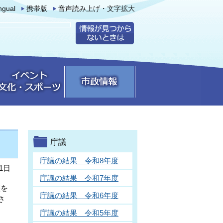
ingual
携帯版
音声読み上げ・文字拡大
庁議
庁議の結果 令和8年度
1日
庁議の結果 令和7年度
整を
庁議の結果 令和6年度
さ
庁議の結果 令和5年度