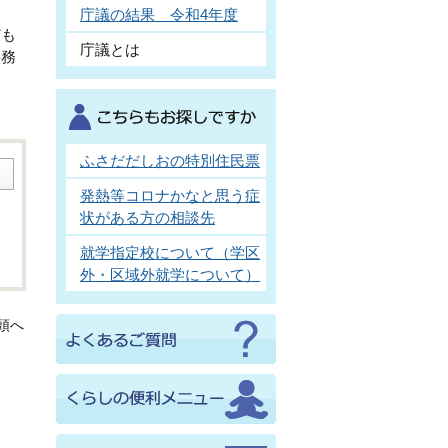
庁議の結果 令和4年度
ども
庁議とは
事務
ふさだだしおの特別住民票
発熱等コロナかなと思う症
状がある方の相談先
就学指定校について（学区
外・区域外就学について）
頭へ