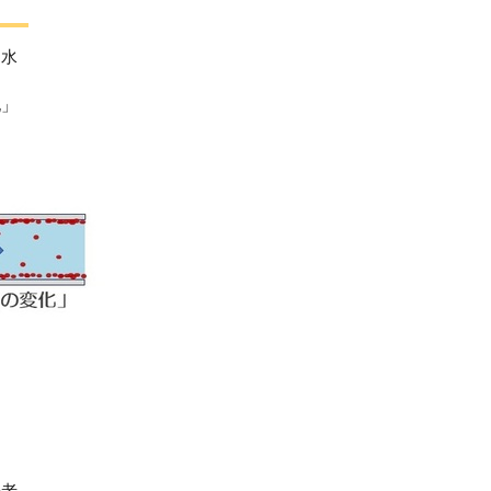
は水
化」
の老