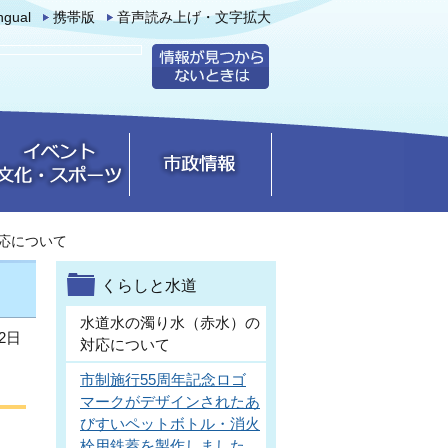
ingual
携帯版
音声読み上げ・文字拡大
応について
くらしと水道
水道水の濁り水（赤水）の
2日
対応について
市制施行55周年記念ロゴ
マークがデザインされたあ
びすいペットボトル・消火
を
栓用鉄蓋を製作しました