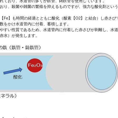
れており、水道管の多くが鉄管、鋳鉄管を使用しています。
おり、殺菌や雑菌の繁殖を抑えるものですが、強力な酸化剤とい
【Fe】も時間の経過とともに酸化（酸素【O2】と結合）し赤さび
年数をかけ水道管内に付着、蓄積します。
やすい性質であるため、水道管内に付着した赤さびが剥離し、水
赤水）が発生します。