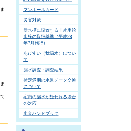
りま
マンホールカード
災害対策
受水槽に設置する非常用給
水栓の取扱基準（平成28
年7月施行）
あびすい（我孫水）につい
て
漏水調査・調査結果
検定満期の水道メータ交換
れま
について
して
宅内の漏水が疑われる場合
の対応
水道ハンドブック