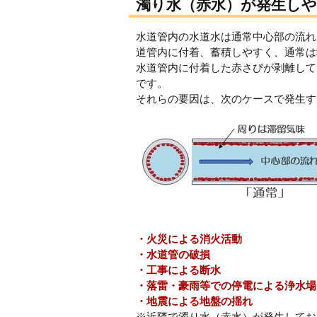
濁り水（赤水）が発生し
水道管内の水道水は通常中心部の流れ
道管内に付着、蓄積しやすく、通常は
水道管内に付着した赤さびが剥離して
です。
それらの要因は、次のケースで発生す
・火災による消火活動
・水道管の破損
・工事による断水
・落雷・豪雨等での停電による浄水場
・地震による地盤の揺れ
※近隣で濁り水（赤水）が発生してお