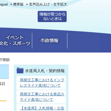
ingual
携帯版
音声読み上げ・文字拡大
下限額
水道局入札・契約情報
局発注工事におけるインフ
1日
レスライド条項について
局発注工事における単品ス
ライド条項について
【水道局】入札情報・公告