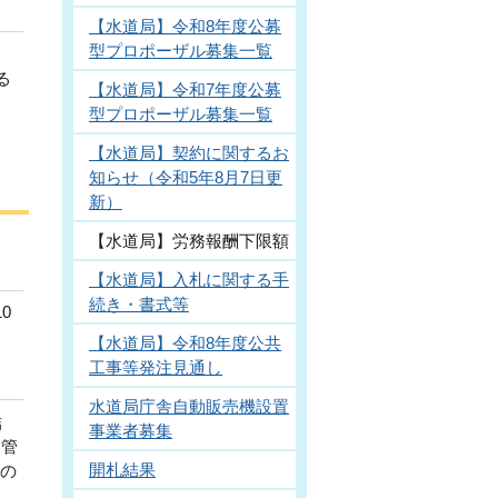
【水道局】令和8年度公募
型プロポーザル募集一覧
る
【水道局】令和7年度公募
型プロポーザル募集一覧
【水道局】契約に関するお
知らせ（令和5年8月7日更
新）
【水道局】労務報酬下限額
【水道局】入札に関する手
続き・書式等
0
【水道局】令和8年度公共
工事等発注見通し
水道局庁舎自動販売機設置
結
事業者募集
定管
開札結果
この