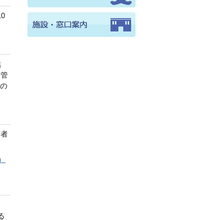
0
結
定管
この
業者
。
）
る