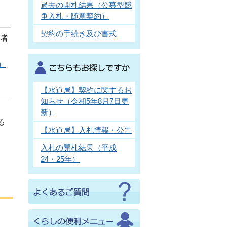
過去の開札結果（公募型競
争入札・随意契約）
契約の手続き及び書式
業者
。
）
【水道局】契約に関するお
知らせ（令和5年8月7日更
新）
る
【水道局】入札情報・公告
入札の開札結果（平成
24・25年）