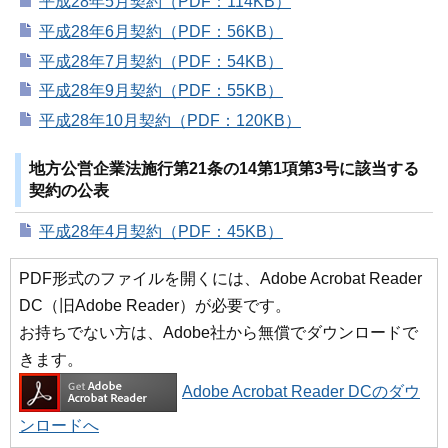
平成28年5月契約（PDF：114KB）
平成28年6月契約（PDF：56KB）
平成28年7月契約（PDF：54KB）
平成28年9月契約（PDF：55KB）
平成28年10月契約（PDF：120KB）
地方公営企業法施行第21条の14第1項第3号に該当する
契約の公表
平成28年4月契約（PDF：45KB）
PDF形式のファイルを開くには、Adobe Acrobat Reader
DC（旧Adobe Reader）が必要です。
お持ちでない方は、Adobe社から無償でダウンロードで
きます。
Adobe Acrobat Reader DCのダウ
ンロードへ