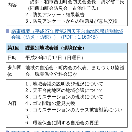
講師：柏市西山町会防災会会長 清水省二氏
内容
（同西山町会防災会 古池佳子氏）
2．防災アンケート結果報告
3．防災アンケートからの課題及び意見交換
議事概要（平成27年度第2回天王台南地区課題別地域
会議（防災・防犯））（PDF：1,160KB）
第1回
課題別地域会議（環境保全）
日時
平成28年1月17日（日曜日）
参加団
地域の自治会・町内会の代表、まちづくり協議
会、環境保全分科会ほか
体
1．地域会議の説明及び現況について
2．天王台南地区の地域会議について
3．ゴミステーションの現状について
内容
4．ゴミ問題の意見交換
5．ゴミステーションのカラス被害対策につい
て
6．環境保全に関する自治会の要望