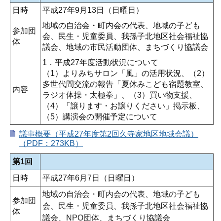
日時
平成27年9月13日（日曜日）
地域の自治会・町内会の代表、地域の子ども
参加団
会、民生・児童委員、我孫子北地区社会福祉協
体
議会、地域の市民活動団体、まちづくり協議会
1．平成27年度活動状況について
（1）よりみちサロン「風」の活用状況、（2）
多世代間交流の報告「夏休みこども宿題教室、
内容
ラジオ体操・太極拳」、（3）買い物支援、
（4）「譲ります・お譲りください」掲示板、
（5）講演会の開催予定について
議事概要（平成27年度第2回久寺家地区地域会議）
（PDF：273KB）
第1回
日時
平成27年6月7日（日曜日）
地域の自治会・町内会の代表、地域の子ども
参加団
会、民生・児童委員、我孫子北地区社会福祉協
体
議会、NPO団体、まちづくり協議会