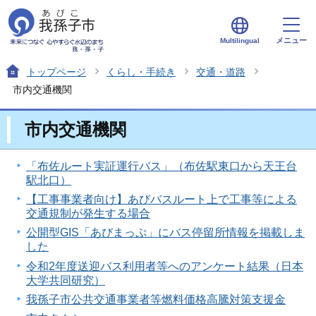
メニュー
Multilingual
トップページ
くらし・手続き
交通・道路
市内交通機関
市内交通機関
「布佐ルート実証運行バス」（布佐駅東口から天王台
駅北口）
【工事事業者向け】あびバスルート上で工事等による
交通規制が発生する場合
公開型GIS「あびまっぷ」にバス停留所情報を掲載しま
した
令和2年度送迎バス利用者等へのアンケート結果（日本
大学共同研究）
我孫子市公共交通事業者等燃料価格高騰対策支援金