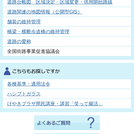
道路台帳図 区域決定・区域変更・供用開始路線
道路関連の地図情報（公開型GIS）
舗装の維持管理
橋梁・横断歩道橋の維持管理
道路の愛称
全国街路事業促進協議会
各種基準・適用法令
ハシブトガラス
けやきプラザ県民講座・講習「笑って腸活」