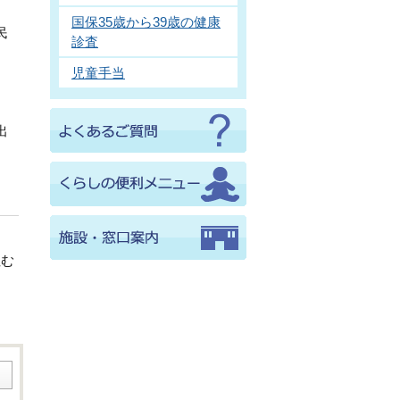
国保35歳から39歳の健康
民
診査
児童手当
出
住む