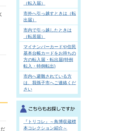
（転入届）
市外へ引っ越すときは（転
く
出届）
、
市内で引っ越したときは
（転居届）
マイナンバーカードや住民
基本台帳カードをお持ちの
方の転入届・転出届(特例
転入・特例転出)
市内へ避難されている方
は、我孫子市へご連絡くだ
さい
『トリコレ』～鳥博収蔵標
本コレクション紹介～
くだ