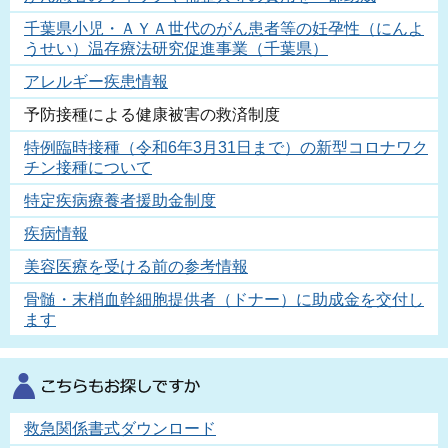
千葉県小児・ＡＹＡ世代のがん患者等の妊孕性（にんよ
うせい）温存療法研究促進事業（千葉県）
アレルギー疾患情報
予防接種による健康被害の救済制度
特例臨時接種（令和6年3月31日まで）の新型コロナワク
チン接種について
特定疾病療養者援助金制度
疾病情報
美容医療を受ける前の参考情報
骨髄・末梢血幹細胞提供者（ドナー）に助成金を交付し
ます
救急関係書式ダウンロード