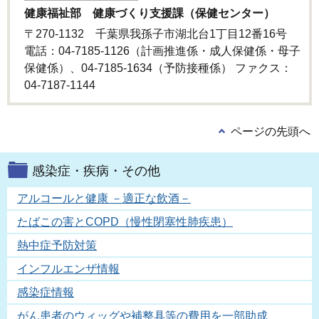
健康福祉部 健康づくり支援課（保健センター）
〒270-1132 千葉県我孫子市湖北台1丁目12番16号
電話：04-7185-1126（計画推進係・成人保健係・母子
保健係）、04-7185-1634（予防接種係） ファクス：
04-7187-1144
ページの先頭へ
感染症・疾病・その他
アルコールと健康 －適正な飲酒－
たばこの害とCOPD（慢性閉塞性肺疾患）
熱中症予防対策
インフルエンザ情報
感染症情報
がん患者のウィッグや補整具等の費用を一部助成