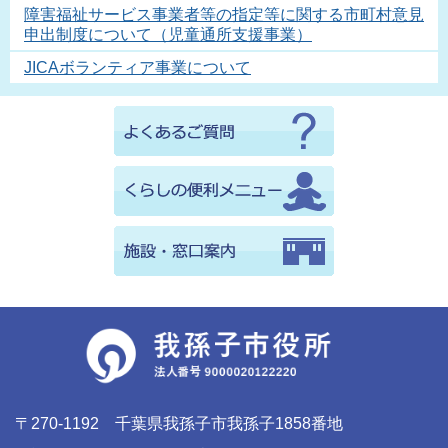
障害福祉サービス事業者等の指定等に関する市町村意見
申出制度について（児童通所支援事業）
JICAボランティア事業について
〒270-1192 千葉県我孫子市我孫子1858番地