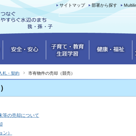
サイトマップ
部署から探す
Multil
入札・契約
市有物件の売却（競売）
）
端末等の売却について
却
ョン）