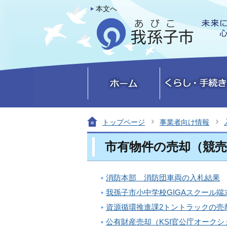
本文へ
トップページ
事業者向け情報
市有物件の売却（競売
消防本部 消防団車両の入札結果
我孫子市小中学校GIGAスクール
資源循環推進課2トントラックの売
公有財産売却（KSI官公庁オークシ