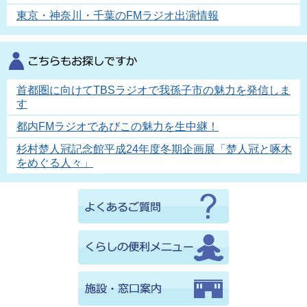
東京・神奈川・千葉のFMラジオ出演情報
首都圏に向けてTBSラジオで我孫子市の魅力を発信しま
す
都内FMラジオであびこの魅力を生中継！
杉村楚人冠記念館平成24年度冬期企画展「楚人冠と啄木
をめぐる人々」