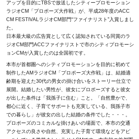
アップを目的にTBSで放送したシティープロモーション
ラジオCM「プロポーズ大作戦」が、平成28年度のACC
CM FESTIVALラジオCM部門“ファイナリスト”入賞しまし
た。
日本最大級の広告賞として広く認知されている同賞のラ
ジオCM部門ACCファイナリストで市のシティプロモーシ
ョンCMが入賞したのは全国初です。
本市が首都圏へのシティプロモーションを目的に初めて
制作したAMラジオCM「プロポーズ大作戦」は、結婚適
齢期を迎えた30代の男女の掛け合いをストーリー仕立で
展開。結婚したい男性が、彼女にプロポーズすると彼女
が出した条件は「我孫子に住む」こと。「自然豊かで、
都心に近く、子育てサポートも充実している、我孫子市
での暮らし」が彼女の出した結婚の条件でした・・・。
プロポーズのコミカルな掛けあいの場面で、本市の交通
アクセスの良さや自然、充実した子育て環境などをアピ