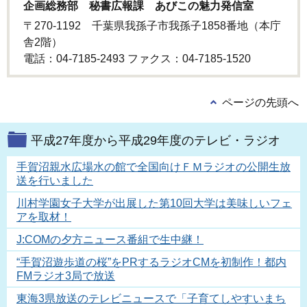
企画総務部 秘書広報課 あびこの魅力発信室
〒270-1192 千葉県我孫子市我孫子1858番地（本庁
舎2階）
電話：04-7185-2493 ファクス：04-7185‐1520
ページの先頭へ
平成27年度から平成29年度のテレビ・ラジオ
手賀沼親水広場水の館で全国向けＦＭラジオの公開生放
送を行いました
川村学園女子大学が出展した第10回大学は美味しいフェ
アを取材！
J:COMの夕方ニュース番組で生中継！
“手賀沼遊歩道の桜”をPRするラジオCMを初制作！都内
FMラジオ3局で放送
東海3県放送のテレビニュースで「子育てしやすいまち