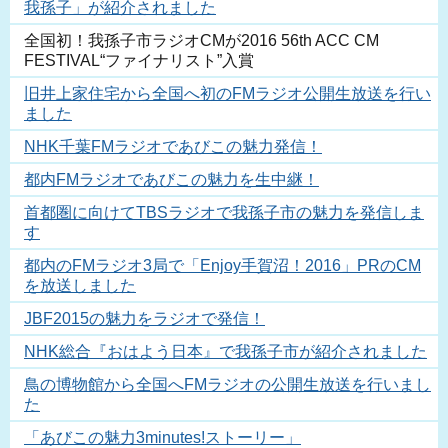
我孫子」が紹介されました
全国初！我孫子市ラジオCMが2016 56th ACC CM
FESTIVAL“ファイナリスト”入賞
旧井上家住宅から全国へ初のFMラジオ公開生放送を行い
ました
NHK千葉FMラジオであびこの魅力発信！
都内FMラジオであびこの魅力を生中継！
首都圏に向けてTBSラジオで我孫子市の魅力を発信しま
す
都内のFMラジオ3局で「Enjoy手賀沼！2016」PRのCM
を放送しました
JBF2015の魅力をラジオで発信！
NHK総合『おはよう日本』で我孫子市が紹介されました
鳥の博物館から全国へFMラジオの公開生放送を行いまし
た
「あびこの魅力3minutes!ストーリー」