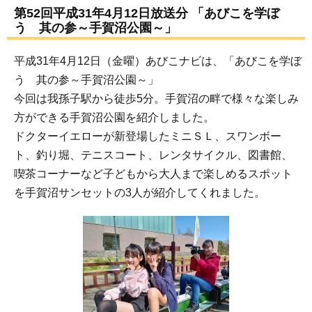
第52回平成31年4月12日放送分 「あびこを学ぼ
う 其の参～手賀沼公園～」
平成31年4月12日（金曜）あびこナビは、「あびこを学ぼ
う 其の参～手賀沼公園～」
今回は我孫子駅から徒歩5分。手賀沼の畔で様々な楽しみ
方ができる手賀沼公園を紹介しました。
ドクターイエローが新登場したミニＳＬ、スワンボー
ト、釣り堀、テニスコート、レンタサイクル、図書館、
喫茶コーナーなど子どもから大人まで楽しめるスポット
を手賀沼サンセットの3人が紹介してくれました。