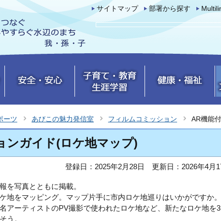
サイトマップ
部署から探す
Multil
ポーツ
あびこの魅力発信室
フィルムコミッション
AR機能
ョンガイド(ロケ地マップ)
登録日：2025年2月28日
更新日：2026年4月1
報を写真とともに掲載。
ケ地をマッピング。マップ片手に市内ロケ地巡りはいかがですか
名アーティストのPV撮影で使われたロケ地など、新たなロケ地を3
そう。