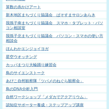
算数の糸かけアート
新木地区まちづくり協議会 ぱそすまサロンあらき
我孫子南まちづくり協議会 スマホ・タブレット・パソ
コン相談室
我孫子北まちづくり協議会 パソコン・スマホの使い方
相談会
ほんわかエンジョイヨガ
星空ウオッチング
カッパまつり大輪踊り練習会
鳥のサイエンストーク
あびこ自然観察隊「ツバメのねぐら観察会」
鳥のDNA分析入門
自然ワークショップ「メダカでアクアリウム」
認知症サポーター養成・ステップアップ講座