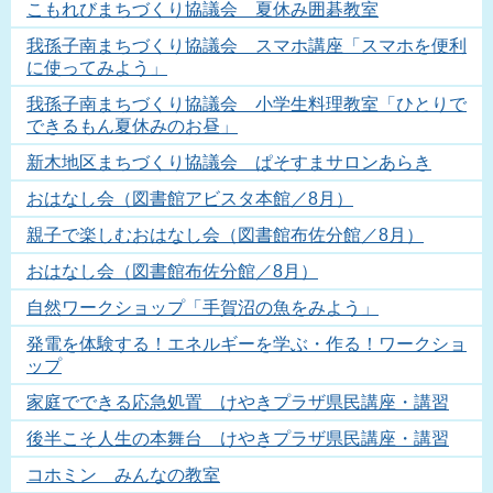
こもれびまちづくり協議会 夏休み囲碁教室
我孫子南まちづくり協議会 スマホ講座「スマホを便利
に使ってみよう」
我孫子南まちづくり協議会 小学生料理教室「ひとりで
できるもん夏休みのお昼」
新木地区まちづくり協議会 ぱそすまサロンあらき
おはなし会（図書館アビスタ本館／8月）
親子で楽しむおはなし会（図書館布佐分館／8月）
おはなし会（図書館布佐分館／8月）
自然ワークショップ「手賀沼の魚をみよう」
発電を体験する！エネルギーを学ぶ・作る！ワークショ
ップ
家庭でできる応急処置 けやきプラザ県民講座・講習
後半こそ人生の本舞台 けやきプラザ県民講座・講習
コホミン みんなの教室