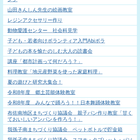
山田きんしん先生の絵画教室
レジンアクセサリー作り
動物愛護センター 社会科見学
子ども・若者向けボランティア入門Abiボラ
子どもの本を愉たのしむ大人の読書会
講座「都市計画って何だろう？」
料理教室「地元産野菜を使った家庭料理」
夏の遊びと研究大集合！
令和8年度 郷土芸能体験教室
令和8年度 みんなで踊ろう！！日本舞踊体験教室
布佐南地区まちづくり協議会 親子パン作り教室「甘く
ておいしいアンパンを作ろう！」
我孫子南まちづくり協議会 ペットボトルで貯金箱
我孫子南まちづくり協議会 スマホ・タブレット・パソ