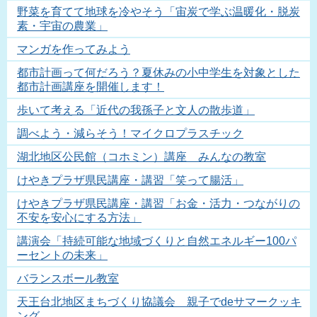
野菜を育てて地球を冷やそう「宙炭で学ぶ温暖化・脱炭
素・宇宙の農業」
マンガを作ってみよう
都市計画って何だろう？夏休みの小中学生を対象とした
都市計画講座を開催します！
歩いて考える「近代の我孫子と文人の散歩道」
調べよう・減らそう！マイクロプラスチック
湖北地区公民館（コホミン）講座 みんなの教室
けやきプラザ県民講座・講習「笑って腸活」
けやきプラザ県民講座・講習「お金・活力・つながりの
不安を安心にする方法」
講演会「持続可能な地域づくりと自然エネルギー100パ
ーセントの未来」
バランスボール教室
天王台北地区まちづくり協議会 親子でdeサマークッキ
ング