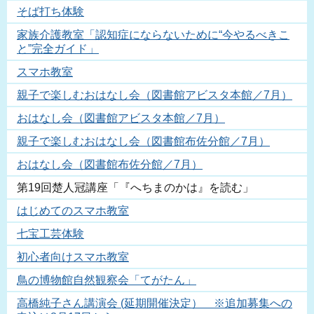
そば打ち体験
家族介護教室「認知症にならないために“今やるべきこ
と”完全ガイド」
スマホ教室
親子で楽しむおはなし会（図書館アビスタ本館／7月）
おはなし会（図書館アビスタ本館／7月）
親子で楽しむおはなし会（図書館布佐分館／7月）
おはなし会（図書館布佐分館／7月）
第19回楚人冠講座「『へちまのかは』を読む」
はじめてのスマホ教室
七宝工芸体験
初心者向けスマホ教室
鳥の博物館自然観察会「てがたん」
高橋純子さん講演会 (延期開催決定） ※追加募集への