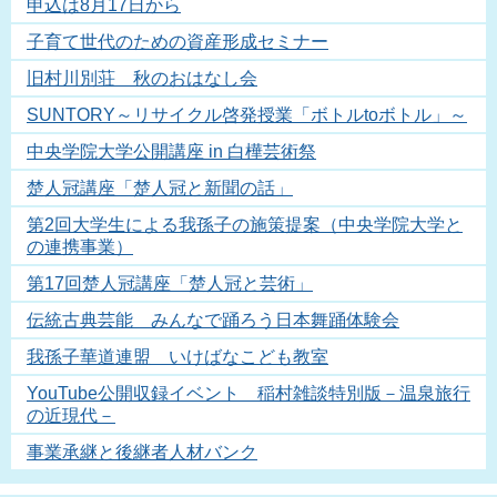
申込は8月17日から
子育て世代のための資産形成セミナー
旧村川別荘 秋のおはなし会
SUNTORY～リサイクル啓発授業「ボトルtoボトル」～
中央学院大学公開講座 in 白樺芸術祭
楚人冠講座「楚人冠と新聞の話」
第2回大学生による我孫子の施策提案（中央学院大学と
の連携事業）
第17回楚人冠講座「楚人冠と芸術」
伝統古典芸能 みんなで踊ろう日本舞踊体験会
我孫子華道連盟 いけばなこども教室
YouTube公開収録イベント 稲村雑談特別版－温泉旅行
の近現代－
事業承継と後継者人材バンク