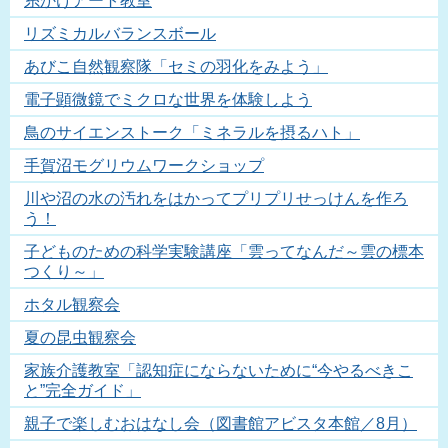
糸かけアート教室
リズミカルバランスボール
あびこ自然観察隊「セミの羽化をみよう」
電子顕微鏡でミクロな世界を体験しよう
鳥のサイエンストーク「ミネラルを摂るハト」
手賀沼モグリウムワークショップ
川や沼の水の汚れをはかってプリプリせっけんを作ろ
う！
子どものための科学実験講座「雲ってなんだ～雲の標本
つくり～」
ホタル観察会
夏の昆虫観察会
家族介護教室「認知症にならないために“今やるべきこ
と”完全ガイド」
親子で楽しむおはなし会（図書館アビスタ本館／8月）