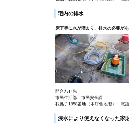
宅内の排水
床下等に水が溜まり、排水の必要があ
問合わせ先
市民生活部 市民安全課
我孫子1858番地（本庁舎地階） 電話：0
浸水により使えなくなった家