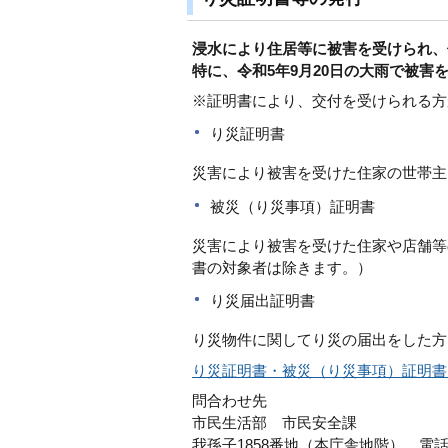
浸水により住居等に被害を受けられ、
特に、令和5年9月20日の大雨で被
※証明書により、交付を受けられる方
り災証明書
災害により被害を受けた住家の世帯主
被災（り災事項）証明書
災害により被害を受けた住家や店舗等
書の対象者は除きます。）
り災届出証明書
り災物件に関してり災の届出をした方
り災証明書・被災（り災事項）証明書
問合わせ先
市民生活部 市民安全課
我孫子1858番地（本庁舎地階） 電話：0