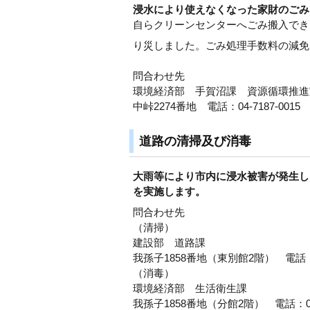
浸水により使えなくなった家財のごみ
自らクリーンセンターへごみ搬入でき
り災しました。ごみ処理手数料の減免
問合わせ先
環境経済部 手賀沼課 資源循環推進
中峠2274番地 電話：04-7187-0015
道路の清掃及び消毒
大雨等により市内に浸水被害が発生し
を実施します。
問合わせ先
（清掃）
建設部 道路課
我孫子1858番地（東別館2階） 電話：04
（消毒）
環境経済部 生活衛生課
我孫子1858番地（分館2階） 電話：04-7