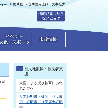
ingual
携帯版
音声読み上げ・文字拡大
被災地復興・被災者支
援
7日
大雨による浸水被害にあわ
れた方へ
り災証明書・被災（り災事
項）証明書・り災届出証明
書